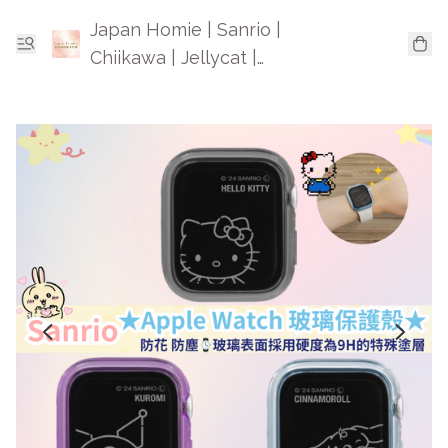
Japan Homie | Sanrio |
Chiikawa | Jellycat |
Mofusand | 日本卡通精品