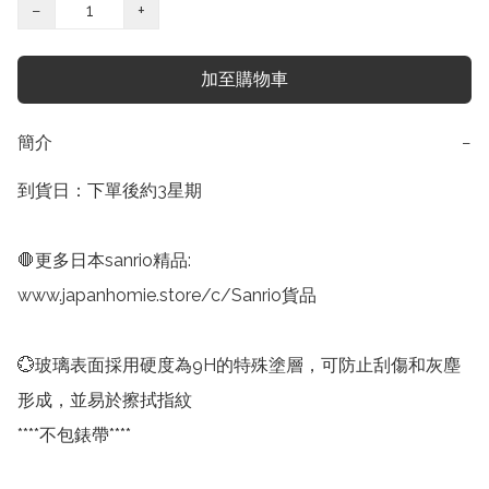
−
+
加至購物車
簡介
−
到貨日：下單後約3星期

🛑更多日本sanrio精品:

www.japanhomie.store/c/Sanrio貨品

💮玻璃表面採用硬度為9H的特殊塗層，可防止刮傷和灰塵
形成，並易於擦拭指紋

****不包錶帶****
