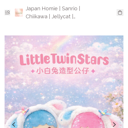
Japan Homie | Sanrio |
Chiikawa | Jellycat |
Mofusand | 日本卡通精品