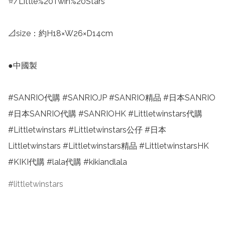
⭐/Little%20Twin%20Stars

📐size：約H18×W26×D14cm

●中國製

#SANRIO代購 #SANRIOJP #SANRIO精品 #日本SANRIO 
#日本SANRIO代購 #SANRIOHK #Littletwinstars代購 
#Littletwinstars #Littletwinstars公仔 #日本
Littletwinstars #Littletwinstars精品 #LittletwinstarsHK 
#KIKI代購 #lala代購 #kikiandlala
littletwinstars