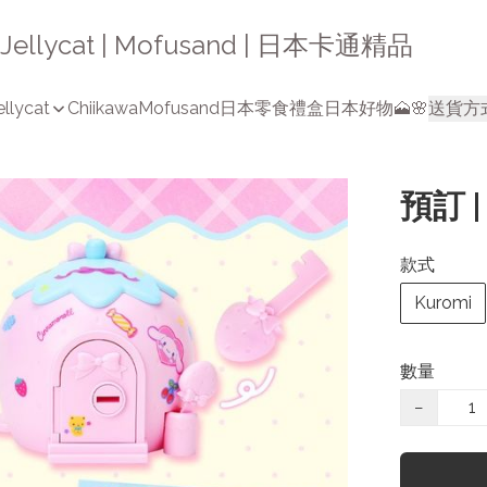
a | Jellycat | Mofusand | 日本卡通精品
ellycat
Chiikawa
Mofusand
日本零食禮盒
日本好物🗻🌸
送貨方
預訂 
款式
Kuromi
數量
−