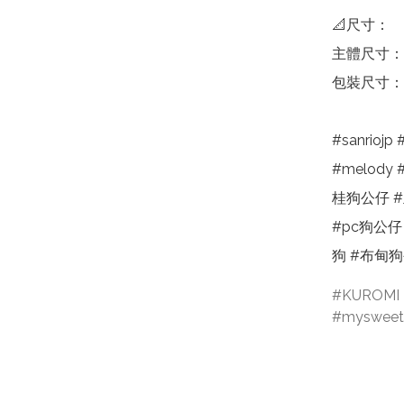
📐尺寸：

主體尺寸：約寬 
包裝尺寸：約寬 
#sanrioj
#melody 
桂狗公仔 #玉
#pc狗公仔
狗 #布甸
KUROMI
mysweet