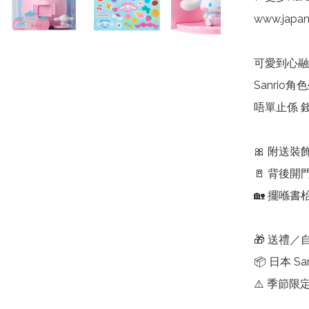
www.japa
可愛到心融 
Sanrio
唔單止係 錢
🎀 附送裝
🚪 背後開
🏡 擺喺
🎁 送禮／自
📦 日本 Sa
⚠️ 季節限