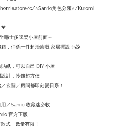
nhomie.store/c/⭐Sanrio角色分類⭐/Kuromi



角色坐喺士多啤梨小屋前面～

箱，仲係一件超治癒嘅 家居擺設 ✨🎁

飾貼紙，可以自己 DIY 小屋

門設計，拎錢超方便

書枱／玄關／房間都即刻變日系！

用／Sanrio 收藏迷必收

nrio 官方正版

定款式，數量有限！
