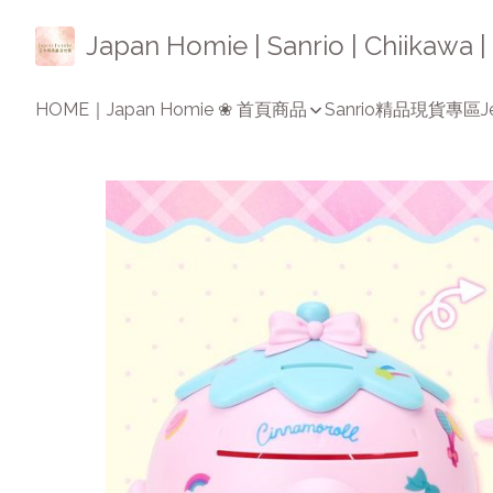
Japan Homie | Sanrio | Chiikaw
HOME｜Japan Homie ❀ 首頁
商品
Sanrio精品
現貨專區
J