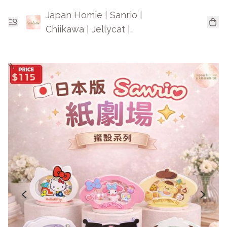
Japan Homie | Sanrio |
Chiikawa | Jellycat |
Mofusand | 日本卡通精品