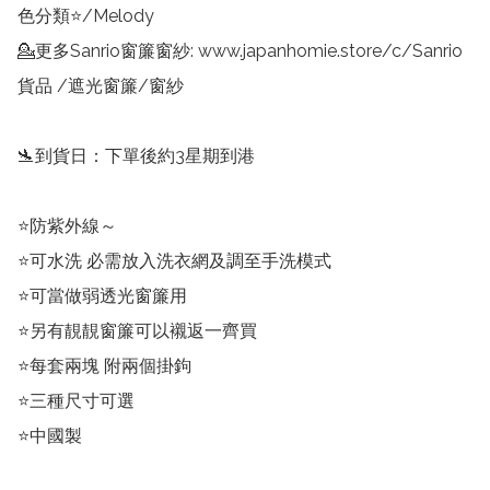
色分類⭐/Melody

💁更多Sanrio窗簾窗紗: www.japanhomie.store/c/Sanrio
貨品 /遮光窗簾/窗紗

🛬到貨日：下單後約3星期到港

⭐防紫外線～

⭐可水洗 必需放入洗衣網及調至手洗模式

⭐可當做弱透光窗簾用

⭐另有靚靚窗簾可以襯返一齊買

⭐每套兩塊 附兩個掛鉤

⭐三種尺寸可選

⭐中國製
