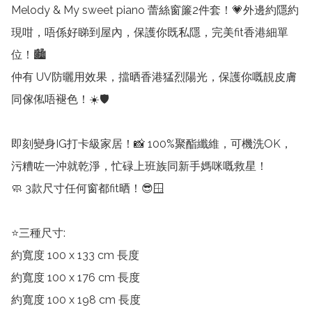
Melody & My sweet piano 蕾絲窗簾2件套！💗外邊約隱約
現咁，唔係好睇到屋內，保護你既私隱，完美fit香港細單
位！🏙️

仲有 UV防曬用效果，擋晒香港猛烈陽光，保護你嘅靚皮膚
同傢俬唔褪色！☀️🛡️

即刻變身IG打卡級家居！📸 100%聚酯纖維，可機洗OK，
污糟咗一沖就乾淨，忙碌上班族同新手媽咪嘅救星！

🧼 3款尺寸任何窗都fit晒！😎🪟

⭐三種尺寸:

約寬度 100 x 133 cm 長度

約寬度 100 x 176 cm 長度

約寬度 100 x 198 cm 長度