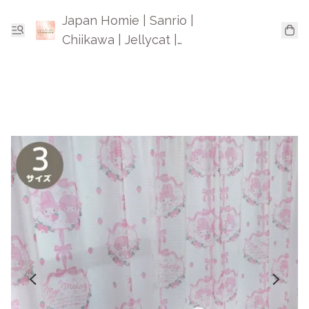
Japan Homie | Sanrio |
Chiikawa | Jellycat |
Mofusand | 日本卡通精品