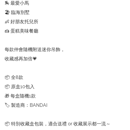
🏇 最愛小馬

🏖️ 臨海別墅

👶 好朋友托兒所

🍰 蛋糕美味餐廳

每款仲會隨機附送迷你吊飾，

收藏感再加倍💗

📦 全8款

📦 原盒10包入

🎁 每盒隨機1款

🏷️ 製造商：BANDAI

📦 特別收藏盒包裝，適合送禮 or 收藏展示都一流～