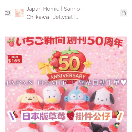
Japan Homie | Sanrio |
Chiikawa | Jellycat |
Mofusand | 日本卡通精品