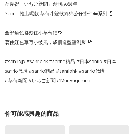
為慶祝「いちご新聞」創刊50週年

Sanrio 推出呢款 草莓斗篷軟綿綿公仔掛件☁️系列 🥹

全部角色都戴住小草莓帽🍓

著住紅色草莓小披風，成個造型甜到爆 💗 

#sanriojp #sanriohk #sanrio精品 #日本sanrio #日本
sanrio代購 #sanrio精品 #sanriohk #sanrio代購

#草莓新聞 #いちご新聞 #Munyugurumi
你可能感興趣的商品