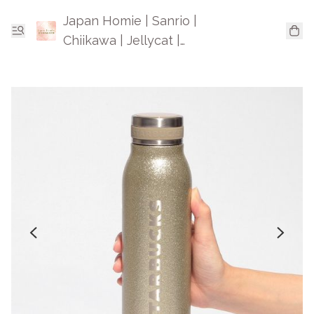
Japan Homie | Sanrio |
Chiikawa | Jellycat |
Mofusand | 日本卡通精品