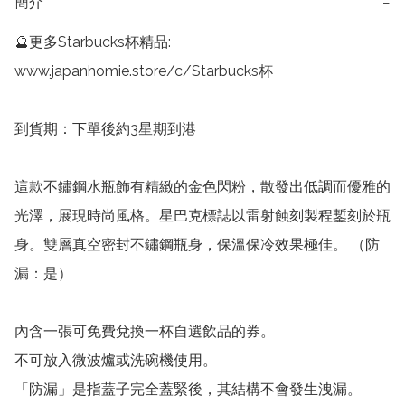
簡介
−
🔮更多Starbucks杯精品: 
www.japanhomie.store/c/Starbucks杯

到貨期：下單後約3星期到港

這款不鏽鋼水瓶飾有精緻的金色閃粉，散發出低調而優雅的
光澤，展現時尚風格。星巴克標誌以雷射蝕刻製程鏨刻於瓶
身。雙層真空密封不鏽鋼瓶身，保溫保冷效果極佳。 （防
漏：是）

內含一張可免費兌換一杯自選飲品的券。

不可放入微波爐或洗碗機使用。

「防漏」是指蓋子完全蓋緊後，其結構不會發生洩漏。
