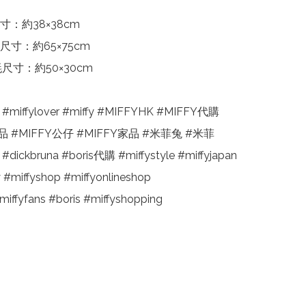
：約38×38cm

寸：約65×75cm

氈尺寸：約50×30cm

#miffylover #miffy #MIFFYHK #MIFFY代購 
品 #MIFFY公仔 #MIFFY家品 #米菲兔 #米菲 
 #dickbruna #boris代購 #miffystyle #miffyjapan 
 #miffyshop #miffyonlineshop

miffyfans #boris #miffyshopping