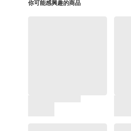
你可能感興趣的商品