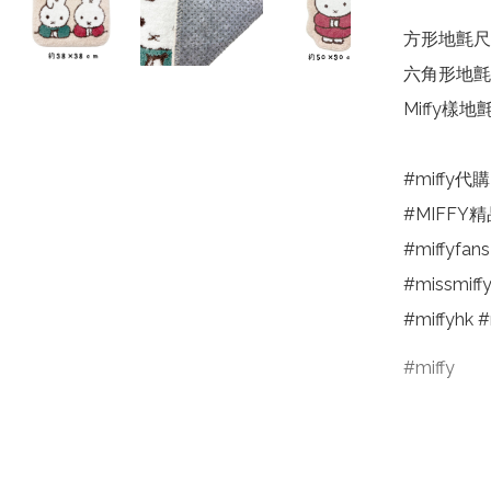
方形地氈尺寸
六角形地氈尺
Miffy樣地
#miffy代購 
#MIFFY精
#miffyfans
#missmiffy
#miffyhk #
miffy