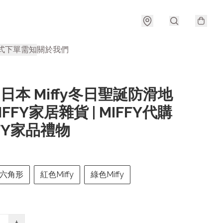
式
下單需知
關於我們
| 日本 Miffy冬日聖誕防滑地
MIFFY家居雜貨 | MIFFY代購
IFFY家品禮物
六角形
紅色Miffy
綠色Miffy
+