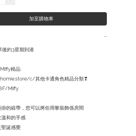
加至購物車
−
單後約3星期到港

ffy精品:

anhomie.store/c/其他卡通角色精品分類❣
/Miffy

可懸掛的緞帶，您可以將佢用黎裝飾係房間

軟溫和的手感

天聖誕感覺
