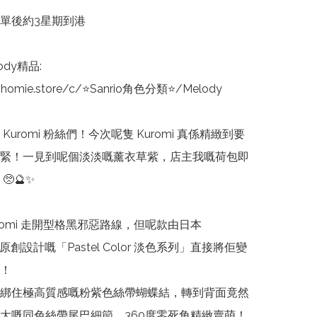
單後約3星期到港

dy精品:

nhomie.store/c/⭐Sanrio角色分類⭐/Melody

Kuromi 粉絲們！今次呢隻 Kuromi 真係精緻到要
緊！一見到呢個淡淡嘅薰衣草紫，店主我嘅荷包即
🔮✨

romi 走開型格黑邪惡路線，但呢款由日本 
O 原創設計嘅「Pastel Color 淡色系列」直接將佢變
！

綁住極高質感嘅粉紫色絲帶蝴蝶結，轉到背面竟然
大嘅同色絲帶尾巴細節，360度零死角精緻賣萌！
