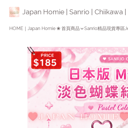
Japan Homie | Sanrio | Chiikaw
HOME｜Japan Homie ❀ 首頁
商品
Sanrio精品
現貨專區
J