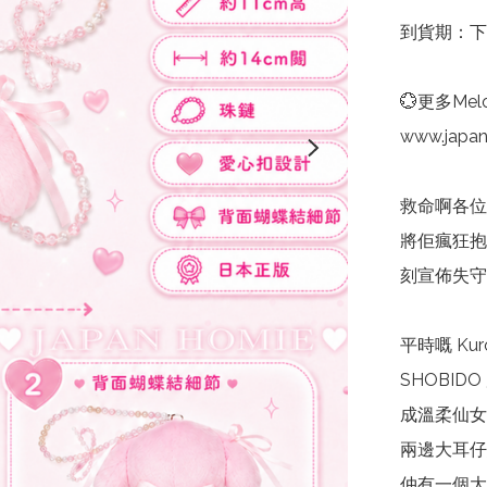
到貨期：下
💮更多Melo
www.japa
救命啊各位 
將佢瘋狂抱
刻宣佈失守 
平時嘅 Ku
SHOBID
成溫柔仙女
兩邊大耳仔
仲有一個大