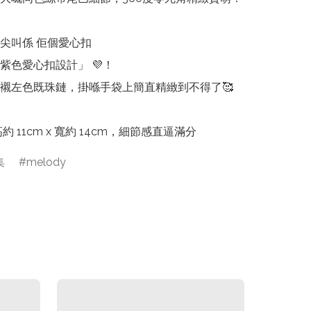
尖叫係 佢個愛心扣

紫色愛心扣設計」 💜！

襯左色既珠鏈，掛喺手袋上簡直精緻到不得了🥰

高約 11cm x 寬約 14cm，細節感直逼滿分
集
melody