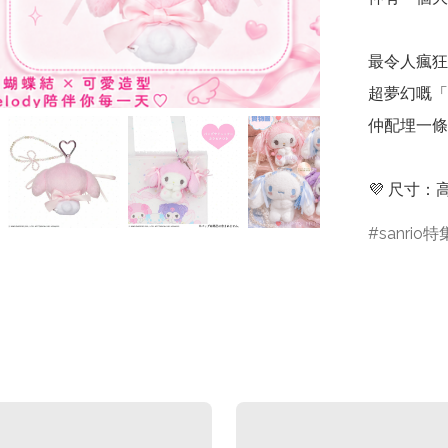
最令人瘋狂
超夢幻嘅「
仲配埋一條
💜 尺寸：
sanrio特