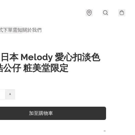
式
下單需知
關於我們
| 日本 Melody 愛心扣淡色
結公仔 粧美堂限定
+
加至購物車
−