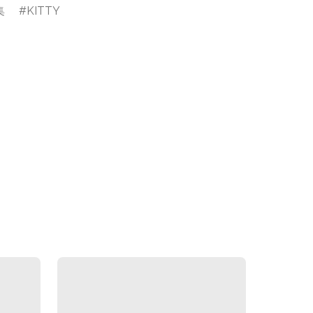
集
KITTY