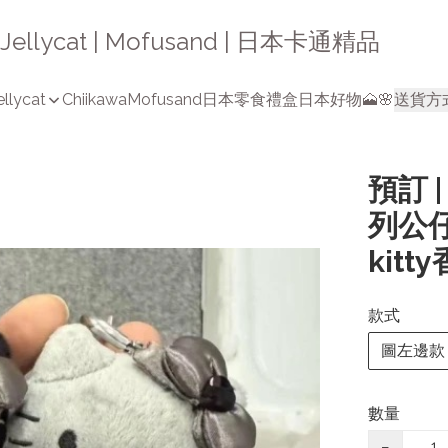
a | Jellycat | Mofusand | 日本卡通精品
ellycat
Chiikawa
Mofusand
日本零食禮盒
日本好物🗻🌸
送貨方
預訂 
列公仔 
kitt
款式
圖左邊款
數量
−