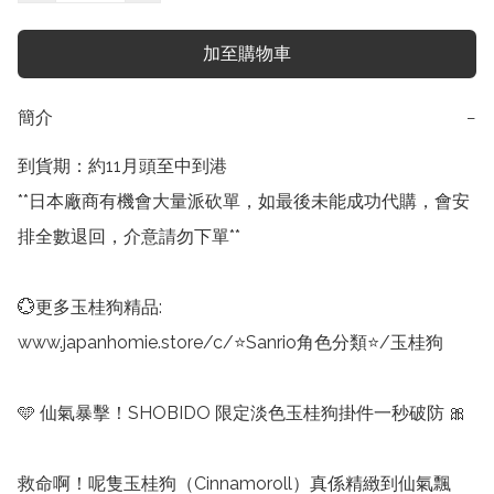
加至購物車
簡介
−
到貨期：約11月頭至中到港

**日本廠商有機會大量派砍單，如最後未能成功代購，會安
排全數退回，介意請勿下單**

💮更多玉桂狗精品:

www.japanhomie.store/c/⭐Sanrio角色分類⭐/玉桂狗

🩵 仙氣暴擊！SHOBIDO 限定淡色玉桂狗掛件一秒破防 🎀

救命啊！呢隻玉桂狗（Cinnamoroll）真係精緻到仙氣飄