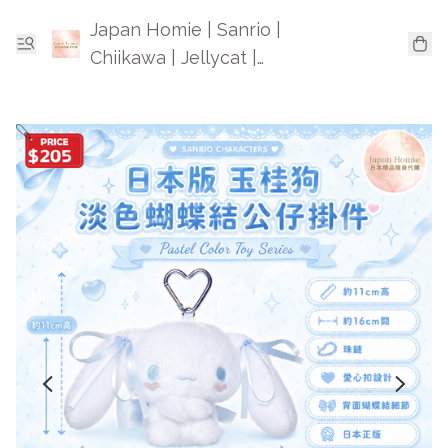
Japan Homie | Sanrio |
Chiikawa | Jellycat |
Mofusand | 日本卡通精品