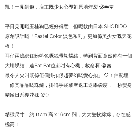
飄！一見到佢，店主既少女心即刻原地炸裂 🥺☁️💙

平日見開嘅玉桂狗已經好得意，但呢款由日本 SHOBIDO 
原創設計嘅「Pastel Color 淡色系列」更加係美少女嘅天花
板！

耳仔兩邊綁住粉藍色嘅絲帶蝴蝶結，轉到背面竟然仲有一個
大蝴蝶結，連Pat Pat位都咁有心機，救命啊 😭🎀

最令人尖叫既係佢個掛扣係超夢幻嘅愛心扣」 🤍！仲配埋
一條亮晶晶嘅珠鏈，掛喺手袋或者返工返學袋度，一秒變身
精緻日系櫻花妹 🌸✨

精緻尺寸：約 11cm 高 x 16cm 闊，大大隻軟綿綿，存在感
極高！
