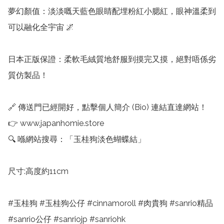
夢幻顏值：淡淡嘅天藍色眼睛配埋粉紅小腮紅，眼神溫柔到
可以融化全宇宙 🌌

日本正版保證：柔軟毛絨質地舒服到摸完又摸，絕對唔係劣
質仿製品！

🔗 傳送門已經開好，點擊個人簡介 (Bio) 連結直達網站！

👉 www.japanhomie.store

🔍 喺網站搜尋：「玉桂狗淡色蝴蝶結」

尺寸:高度約11cm

#玉桂狗 #玉桂狗公仔 #cinnamoroll #肉貴狗 #sanrio精品 
#sanrio公仔 #sanriojp #sanriohk