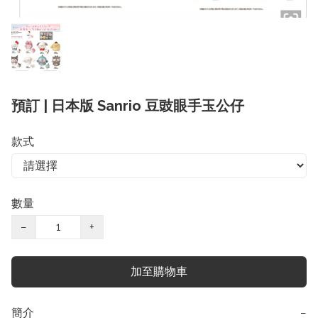
預訂 | 日本版 Sanrio 豆豉眼手玉公仔
款式
數量
−
+
加至購物車
簡介
−