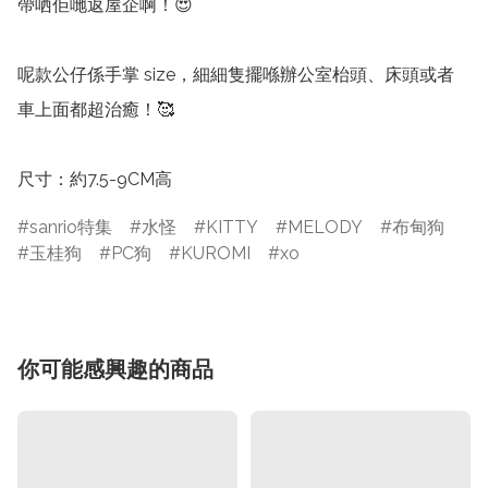
帶哂佢哋返屋企啊！😍

呢款公仔係手掌 size，細細隻擺喺辦公室枱頭、床頭或者
車上面都超治癒！🥰

尺寸：約7.5-9CM高
sanrio特集
水怪
KITTY
MELODY
布甸狗
玉桂狗
PC狗
KUROMI
xo
你可能感興趣的商品