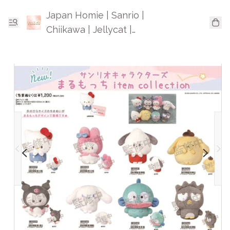
Japan Homie | Sanrio |
Chiikawa | Jellycat |
Mofusand | 日本卡通精品