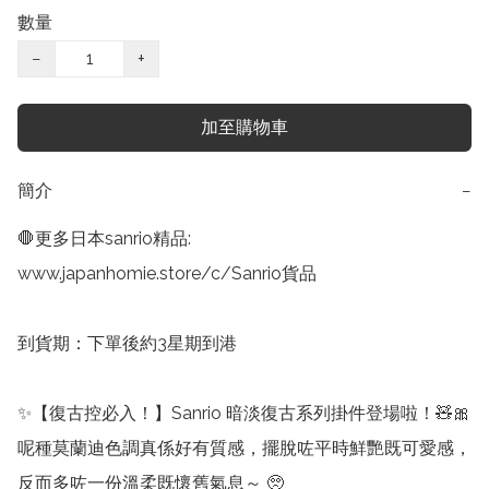
數量
−
+
加至購物車
簡介
−
🛑更多日本sanrio精品:

www.japanhomie.store/c/Sanrio貨品

到貨期：下單後約3星期到港

✨【復古控必入！】Sanrio 暗淡復古系列掛件登場啦！🧸🎀

呢種莫蘭迪色調真係好有質感，擺脫咗平時鮮艷既可愛感，
反而多咗一份溫柔既懷舊氣息～ 🥺
