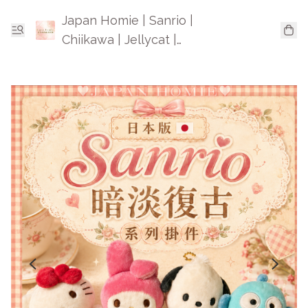
Japan Homie | Sanrio |
Chiikawa | Jellycat |
Mofusand | 日本卡通精品