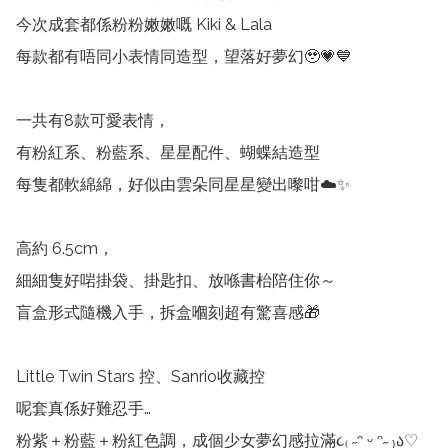
今次成套都係粉粉嫩嫩嘅 Kiki & Lala

每款都有唔同小表情同造型，望落好夢幻🥹💗💙

一共有8款可愛表情，

有粉紅系、粉藍系、星星配件、蝴蝶結造型

每隻都軟綿綿，好似由雲朵同星星變出嚟咁☁️✨

高約 6.5cm，

細細隻好啱掛袋、掛匙扣、放喺書枱陪住你～

盲盒形式隨機入手，拆盒嗰刻超有驚喜感🎁

Little Twin Stars 控、Sanrio收藏控

呢套真係好難忍手…

粉紫＋粉藍＋粉紅色調，成個少女夢幻感拉滿૮₍ ˶ᵔ ᵕ ᵔ˶ ₎ა♡
