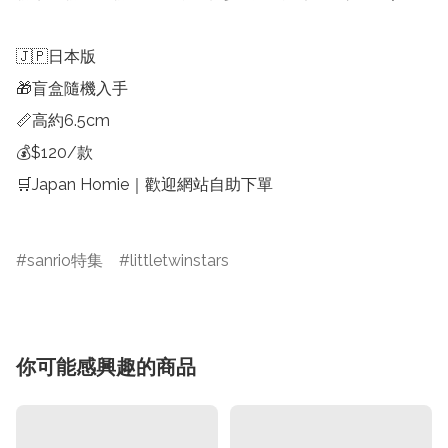
🇯🇵日本版

🎁盲盒隨機入手

📏高約6.5cm

💰$120/款

🛒Japan Homie｜歡迎網站自助下單

sanrio特集
littletwinstars
你可能感興趣的商品