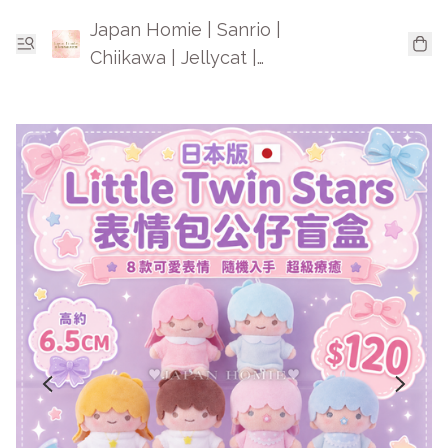
Japan Homie | Sanrio |
Chiikawa | Jellycat |
Mofusand | 日本卡通精品