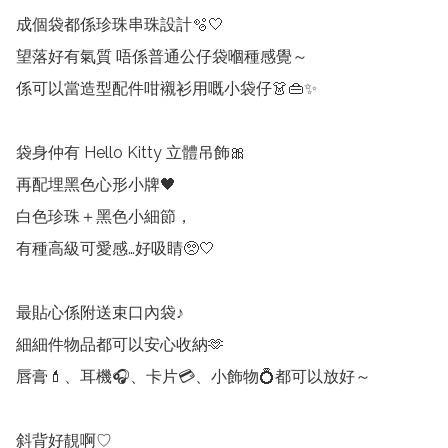
成個袋都係珍珠串珠設計🫧🤍

望落好有氣質 唔係普通公仔袋嗰種感覺～

係可以當造型配件咁襯衫用嘅小袋仔👗👜✨

袋身仲有 Hello Kitty 立體吊飾🎀

再配埋黑色心形小牌🖤

白色珍珠＋黑色小細節，

有種高級可愛感…好吸睛🥺🤍

最貼心係附送束口內袋♪

細細件物品都可以安心收納🫶

唇膏💄、耳機🎧、卡片💳、小飾物💍都可以放好～

斜背好靚啊♡
