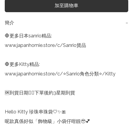
加至購物車
簡介
−
🛑更多日本sanrio精品:

www.japanhomie.store/c/Sanrio貨品

🛑更多Kitty精品:

www.japanhomie.store/c/⭐Sanrio角色分類⭐/Kitty

🆗到貨日期👉🏻下單後約3星期到貨

Hello Kitty 珍珠串珠袋🤍✨🎀

呢款真係好似「飾物級」小袋仔咁靚🥹💕
