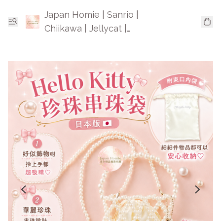
Japan Homie | Sanrio |
Chiikawa | Jellycat |
Mofusand | 日本卡通精品