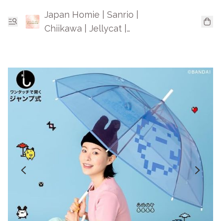
Japan Homie | Sanrio |
Chiikawa | Jellycat |
Mofusand | 日本卡通精品