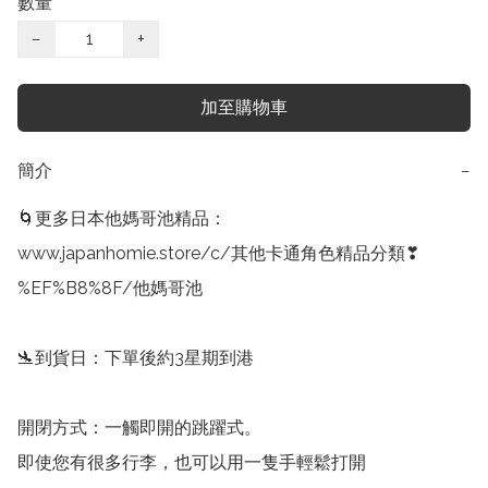
數量
−
+
加至購物車
簡介
−
🌀更多日本他媽哥池精品：

www.japanhomie.store/c/其他卡通角色精品分類❣
%EF%B8%8F/他媽哥池

🛬到貨日：下單後約3星期到港

開閉方式：一觸即開的跳躍式。

即使您有很多行李，也可以用一隻手輕鬆打開
