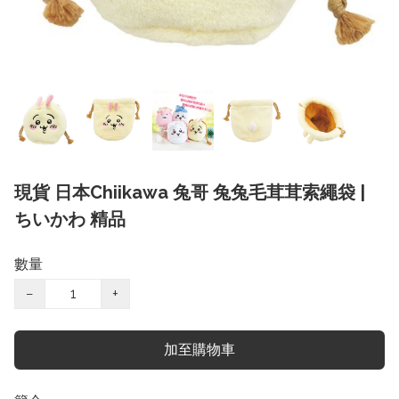
現貨 日本Chiikawa 兔哥 兔兔毛茸茸索繩袋 |
ちいかわ 精品
數量
−
+
加至購物車