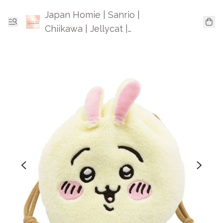
Japan Homie | Sanrio |
Chiikawa | Jellycat |
Mofusand | 日本卡通精品