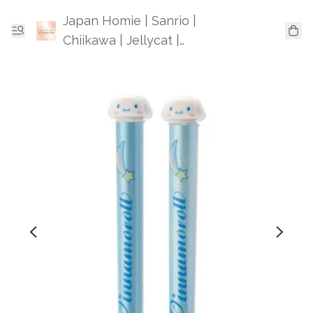
Japan Homie | Sanrio |
Chiikawa | Jellycat |
Mofusand | 日本卡通精品