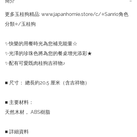
簡介
−
更多玉桂狗精品: www.japanhomie.store/c/⭐Sanrio角色
分類⭐/玉桂狗

✨快樂的用餐時光為您補充能量☆

✨光澤的珍珠色將為您的餐桌增光添彩★ 

✨配有可愛既肉桂狗吉祥物♪

■ 尺寸： 總長約20.5 厘米（含吉祥物）

■ 主要材料：

天然木材， ABS樹脂

■ 詳細資料
