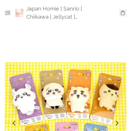
Japan Homie | Sanrio |
Chiikawa | Jellycat |
Mofusand | 日本卡通精品