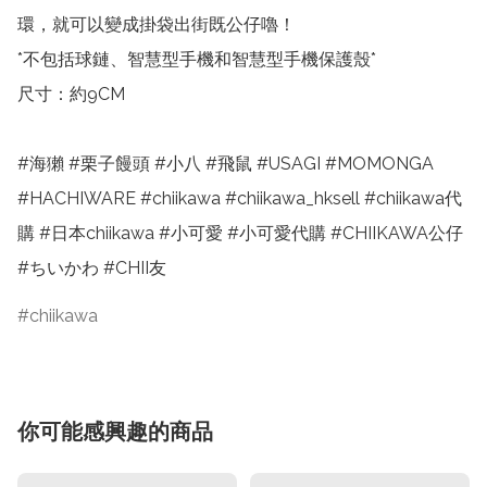
環，就可以變成掛袋出街既公仔嚕！

*不包括球鏈、智慧型手機和智慧型手機保護殼*

尺寸：約9CM

#海獺 #栗子饅頭 #小八 #飛鼠 #USAGI #MOMONGA 
#HACHIWARE #chiikawa #chiikawa_hksell #chiikawa代
購 #日本chiikawa #小可愛 #小可愛代購 #CHIIKAWA公仔 
#ちいかわ #CHII友
chiikawa
你可能感興趣的商品