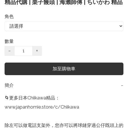
精品代購 | 栗子饅頭 | 海瀨師傅 | ちいかわ 精品
角色
數量
−
+
加至購物車
簡介
−
🌀更多日本Chiikawa精品：

www.japanhomie.store/c/Chiikawa

除左可以做電話支架外，您亦可以將球鏈穿過公仔既頭上的