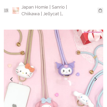
Japan Homie | Sanrio |
Chiikawa | Jellycat |
Mofusand | 日本卡通精品