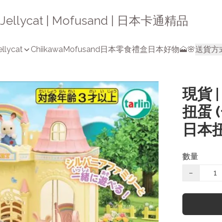
a | Jellycat | Mofusand | 日本卡通精品
ellycat
Chiikawa
Mofusand
日本零食禮盒
日本好物🗻🌸
送貨方
現貨 
扭蛋 
日本扭
數量
−