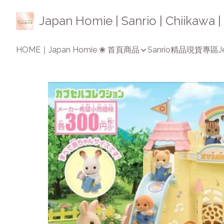
Japan Homie | Sanrio | Chiikaw
HOME｜Japan Homie ❀ 首頁
商品
Sanrio精品
現貨專區
J