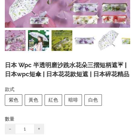
日本 Wpc 半透明磨沙跣水花朵三摺短柄遮☔️ |
日本wpc短傘 | 日本花花款短遮 | 日本碎花精品
款式
紫色
黃色
紅色
暗啡
白色
數量
−
+