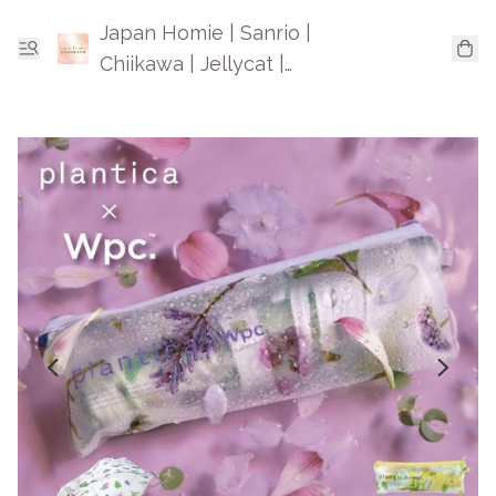
Japan Homie | Sanrio |
Chiikawa | Jellycat |
Mofusand | 日本卡通精品