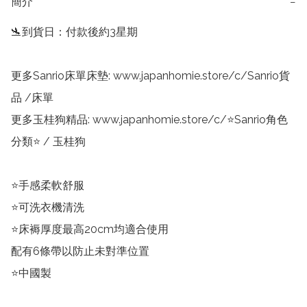
簡介
−
🛬到貨日：付款後約3星期

更多Sanrio床單床墊: www.japanhomie.store/c/Sanrio貨
品 /床單

更多玉桂狗精品: www.japanhomie.store/c/⭐Sanrio角色
分類⭐ / 玉桂狗

⭐手感柔軟舒服

⭐可洗衣機清洗

⭐床褥厚度最高20cm均適合使用

配有6條帶以防止未對準位置

⭐中國製
