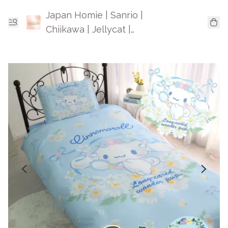
Japan Homie | Sanrio |
Chiikawa | Jellycat |
Mofusand | 日本卡通精品