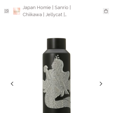
Japan Homie | Sanrio |
Chiikawa | Jellycat |
Mofusand | 日本卡通精品