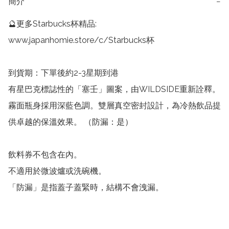
簡介
−
🔮更多Starbucks杯精品: 
www.japanhomie.store/c/Starbucks杯

到貨期：下單後約2-3星期到港

有星巴克標誌性的「塞壬」圖案，由WILDSIDE重新詮釋。
霧面瓶身採用深藍色調。雙層真空密封設計，為冷熱飲品提
供卓越的保溫效果。 （防漏：是）

飲料券不包含在內。

不適用於微波爐或洗碗機。

「防漏」是指蓋子蓋緊時，結構不會洩漏。