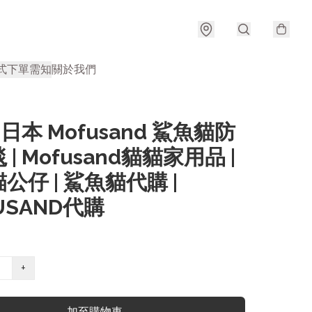
式
下單需知
關於我們
 日本 Mofusand 鯊魚貓防
| Mofusand貓貓家用品 |
公仔 | 鯊魚貓代購 |
USAND代購
+
加至購物車