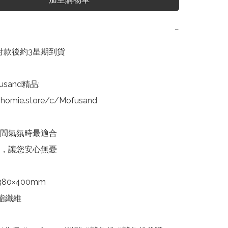
−
 付款後約3星期到貨

sand精品:

homie.store/c/Mofusand

間氣氛時最適合

，讓您安心無憂

0×400mm

酯纖維
