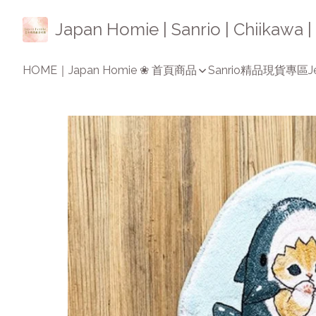
Japan Homie | Sanrio | Chiikaw
HOME｜Japan Homie ❀ 首頁
商品
Sanrio精品
現貨專區
J