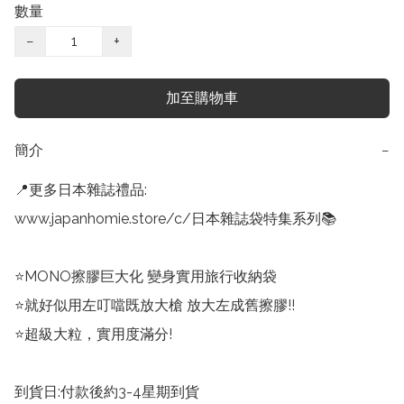
數量
−
+
加至購物車
簡介
−
📍更多日本雜誌禮品:

www.japanhomie.store/c/日本雜誌袋特集系列📚

⭐MONO擦膠巨大化 變身實用旅行收納袋

⭐就好似用左叮噹既放大槍 放大左成舊擦膠!!

⭐超級大粒，實用度滿分!

到貨日:付款後約3-4星期到貨
