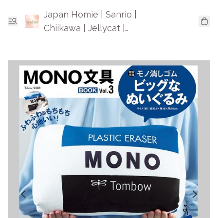
Japan Homie | Sanrio |
Chiikawa | Jellycat |
Mofusand | 日本卡通精品