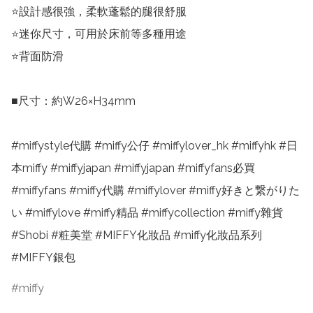
⭐️設計感很強，柔軟蓬鬆的腿很舒服

⭐️迷你尺寸，可用於床前等多種用途

⭐️背面防滑

■尺寸：約W26×H34mm

#miffystyle代購 #miffy公仔 #miffylover_hk #miffyhk #日
本miffy #miffyjapan #miffyjapan #miffyfans必買 
#miffyfans #miffy代購 #miffylover #miffy好きと繋がりた
い #miffylove #miffy精品 #miffycollection #miffy雜貨 
#Shobi #粧美堂 #MIFFY化妝品 #miffy化妝品系列 
#MIFFY銀包
miffy