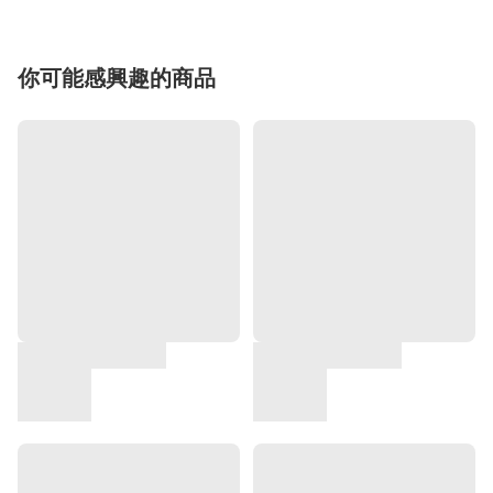
你可能感興趣的商品