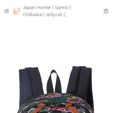
Japan Homie | Sanrio |
Chiikawa | Jellycat |
Mofusand | 日本卡通精品