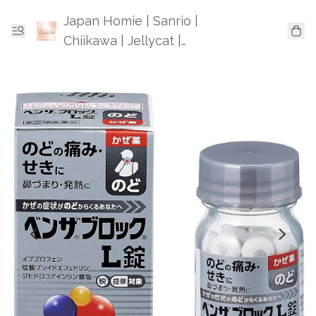
Japan Homie | Sanrio |
Chiikawa | Jellycat |
Mofusand | 日本卡通精品