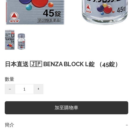
日本直送 🇯🇵 BENZA BLOCK L錠 （45錠）
數量
−
+
加至購物車
簡介
−