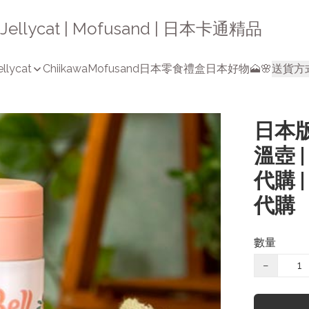
a | Jellycat | Mofusand | 日本卡通精品
ellycat
Chiikawa
Mofusand
日本零食禮盒
日本好物🗻🌸
送貨方
日本版 
溫壺 |
代購 |
代購
數量
−