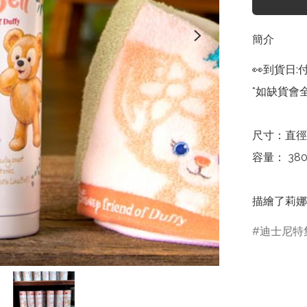
簡介
👀到貨日:
*如缺貨會全
尺寸：直徑約 
容量： 380m
描繪了莉娜
迪士尼特