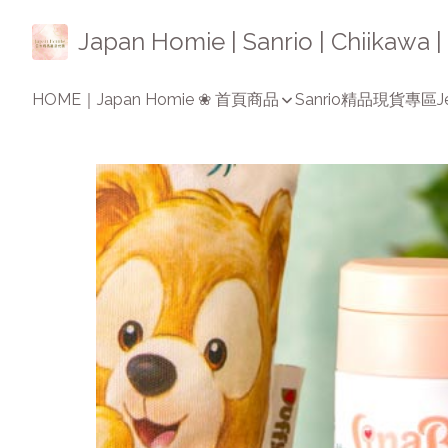
Japan Homie | Sanrio | Chiikaw
HOME｜Japan Homie ❀ 首頁
商品
Sanrio精品
現貨專區
J