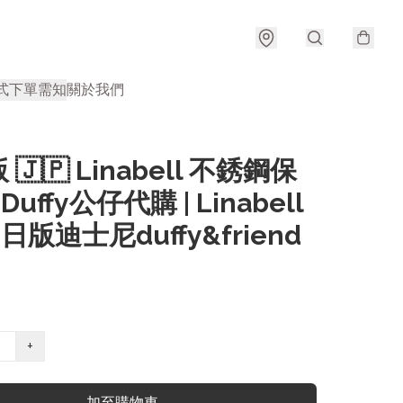
式
下單需知
關於我們
🇯🇵 Linabell 不銹鋼保
 Duffy公仔代購 | Linabell
 日版迪士尼duffy&friend
+
加至購物車