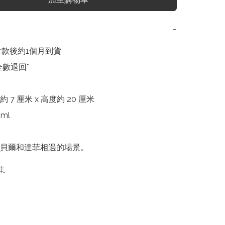
−
付款後約1個月到貨

數退回*

7 厘米 x 高度約 20 厘米

l

貝爾和達菲相遇的場景。
集