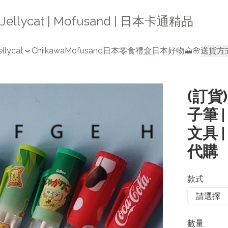
a | Jellycat | Mofusand | 日本卡通精品
ellycat
Chiikawa
Mofusand
日本零食禮盒
日本好物🗻🌸
送貨方
(訂貨
子筆 
文具 
代購
款式
數量