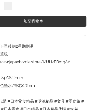
+
加至購物車
−
：下單後約2星期到港

食筆現
/www.japanhomie.store/i/UHkEBmgAA

24×W22mm

墨水/筆芯0.7mm

購 #日本零食精品 #明治精品 #文具 #零食筆 #
#日本零食 #日本精品 #日本精品代購 #90後 