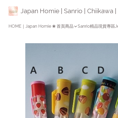
Japan Homie | Sanrio | Chiikaw
HOME｜Japan Homie ❀ 首頁
商品
Sanrio精品
現貨專區
J