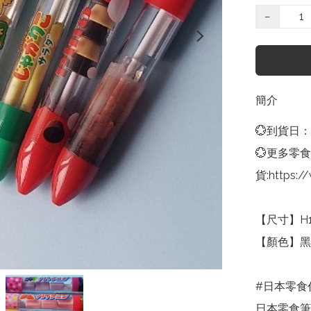
−
簡介
💮到貨日
💮更多零
貨:https:/
【尺寸】H1
【顏色】黑色
#日本零食代
日本零食筆 