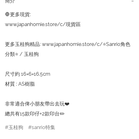
簡介
−
🛑更多現貨:

www.japanhomie.store/c/現貨區

更多玉桂狗精品: www.japanhomie.store/c/⭐Sanrio角色
分類⭐ / 玉桂狗

尺寸約 16×6×16.5cm

材質 : AS樹脂

非常適合俾小朋友帶出去玩❤️

總共有15款印仔+2款印台✏️
玉桂狗
sanrio特集