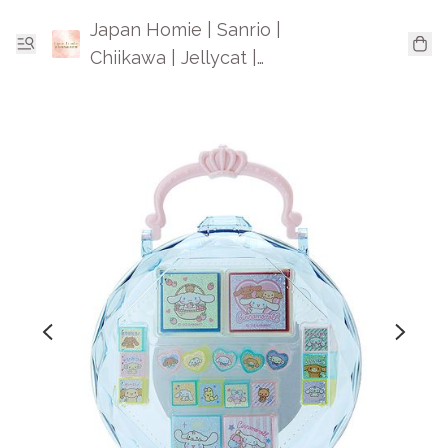
Japan Homie | Sanrio |
Chiikawa | Jellycat |
Mofusand | 日本卡通精品