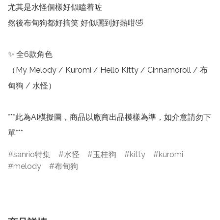
尤其是水怪個樣好似瞌着咗

然後布甸狗都好搞笑 好似曬到好熱咁🤣

✨ 全6款角色

（My Melody / Kuromi / Hello Kitty / Cinnamoroll / 布
甸狗 / 水怪）

***此為AI模擬圖，商品以廠商出品模樣為準，如介意請勿下
單*** 
sanrio特集
水怪
玉桂狗
kitty
kuromi
melody
布甸狗