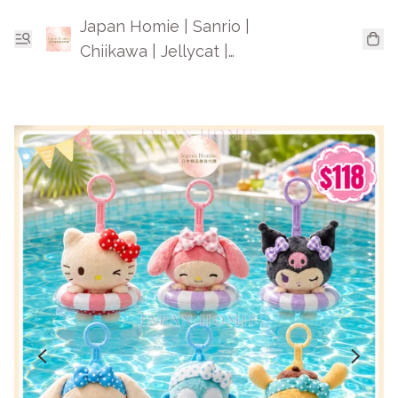
Japan Homie | Sanrio |
Chiikawa | Jellycat |
Mofusand | 日本卡通精品