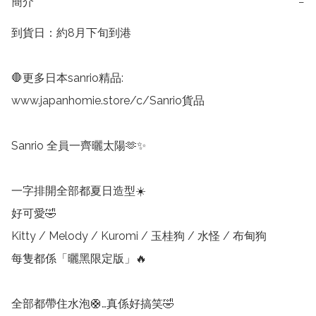
簡介
−
到貨日：約8月下旬到港

🛑更多日本sanrio精品:

www.japanhomie.store/c/Sanrio貨品

Sanrio 全員一齊曬太陽🫶✨

一字排開全部都夏日造型☀️

好可愛🤣

Kitty / Melody / Kuromi / 玉桂狗 / 水怪 / 布甸狗

每隻都係「曬黑限定版」🔥

全部都帶住水泡🛟…真係好搞笑🤣
