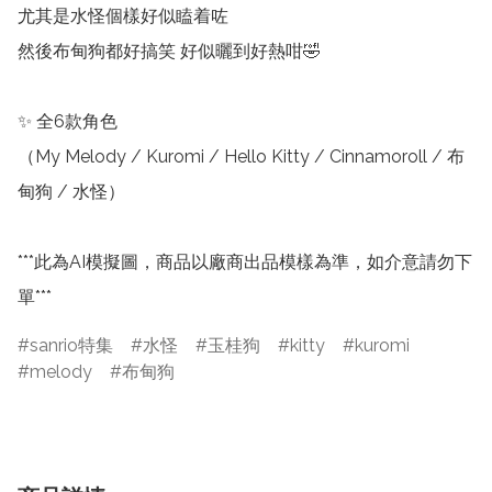
尤其是水怪個樣好似瞌着咗

然後布甸狗都好搞笑 好似曬到好熱咁🤣

✨ 全6款角色

（My Melody / Kuromi / Hello Kitty / Cinnamoroll / 布
甸狗 / 水怪）

***此為AI模擬圖，商品以廠商出品模樣為準，如介意請勿下
單*** 
sanrio特集
水怪
玉桂狗
kitty
kuromi
melody
布甸狗