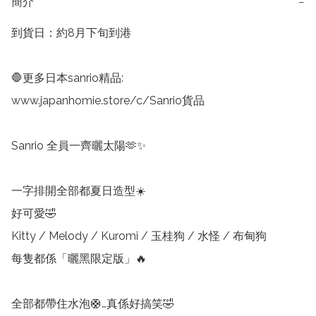
簡介
−
到貨日：約8月下旬到港

🛑更多日本sanrio精品:

www.japanhomie.store/c/Sanrio貨品

Sanrio 全員一齊曬太陽🫶✨

一字排開全部都夏日造型☀️

好可愛🤣

Kitty / Melody / Kuromi / 玉桂狗 / 水怪 / 布甸狗

每隻都係「曬黑限定版」🔥

全部都帶住水泡🛟…真係好搞笑🤣
