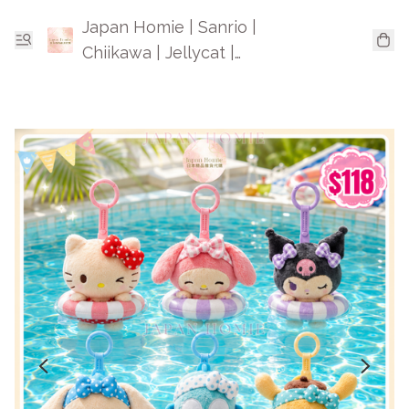
Japan Homie | Sanrio |
Chiikawa | Jellycat |
Mofusand | 日本卡通精品