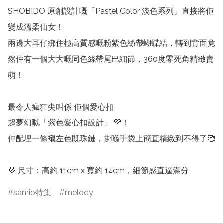
SHOBIDO 原創設計嘅「Pastel Color 淡色系列」直接將佢
變成溫柔仙女！

兩邊大耳仔綁住極高質感嘅粉紫色絲帶蝴蝶結，轉到背面竟
然仲有一個大大嘅同色絲帶尾巴細節，360度零死角精緻賣
萌！

最令人瘋狂尖叫係 佢個愛心扣

超夢幻嘅「紫色愛心扣設計」 💜！

仲配埋一條襯左色既珠鏈，掛喺手袋上簡直精緻到不得了🥰

💜 尺寸：高約 11cm x 寬約 14cm，細節感直逼滿分
sanrio特集
melody