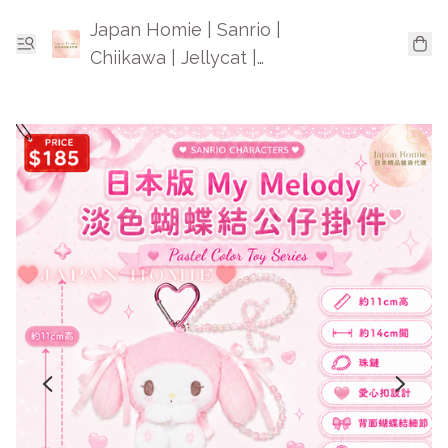
Japan Homie | Sanrio |
Chiikawa | Jellycat |
Mofusand | 日本卡通精品